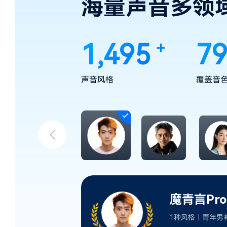
海量声音多领
+
1,500
8
声音风格
覆盖音
魔青言Pro
1种风格｜青年男