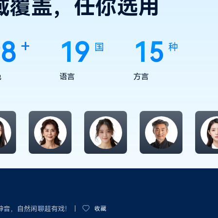
域覆盖，任你选用
+
00
19
15
国
种
色
语言
方言
神音，自然闲聊超有戏！｜
收藏