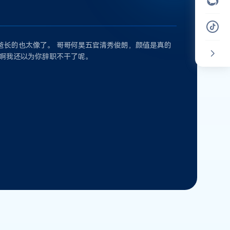
爸长的也太像了。 哥哥何昊五官清秀俊朗，颜值是真的
，啊我还以为你辞职不干了呢。