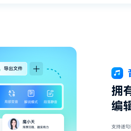
拥
编
支持逐句