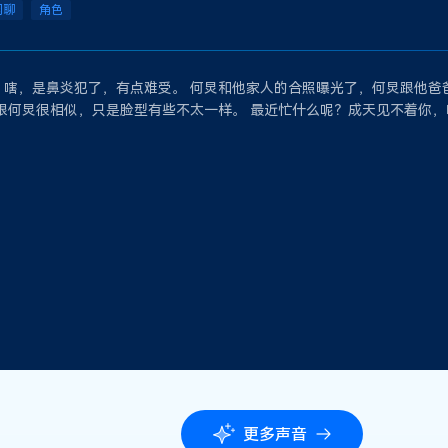
闲聊
角色
嗐，是鼻炎犯了，有点难受。 何炅和他家人的合照曝光了，何炅跟他爸
跟何炅很相似，只是脸型有些不太一样。 最近忙什么呢？成天见不着你
更多声音